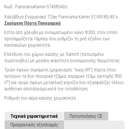
Κωδ.: PanoramaKamin-57408540s
Χαλύβδινο Ενεργειακό Τζάκι Panorama Kamin 57/40/85/40 s
Συρόμενη Πόρτα Πανοραμικό
Eστία από χάλυβα με ενσωματωμένο κώνο Φ300, στον οποίο
προσαρμόζεται τάμπερ που ρυθμίζει τη ροή εξόδου των
καυσαερίων χειροκίνητα.
Επένδυση του χώρου καύσης με Sαmott (πεπιεσμένο
πυρότουβλο) με μεγάλη ικανότητα συσσώρευσης θερμότητας.
Τριών όψεων συρόμενη (μηχανισμός “easy lift”) πόρτα όπου
ανοίγουν τα δυο πλευρικά τζάμια, κεραμικό τζάμι (αντοχής 800
ο
C
) και τριών όψεων μεταλλική κορνίζα που εξασφαλίζει τέλειο
αισθητικό αποτέλεσμα κατά την τοποθέτηση.
Ρύθμιση του αέρα καύσης χειροκίνητα.
Τεχνικά χαρακτηριστικά
Πιστοποιήσεις CE
Προεραιτικός εξοπλισμός