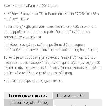
Κωδ.: PanoramaKamin-512510125s
Χαλύβδινο Ενεργειακό Τζάκι Panorama Kamin 57/25/101/25 s
Συρόμενη Πόρτα
Eστία από χάλυβα με ενσωματωμένο κώνο Φ250, στον οποίο
προσαρμόζεται τάμπερ που ρυθμίζει τη ροή εξόδου των
καυσαερίων χειροκίνητα.
Επένδυση του χώρου καύσης με Sαmott (πεπιεσμένο
πυρότουβλο) με μεγάλη ικανότητα συσσώρευσης θερμότητας.
Τριών όψεων συρόμενη (μηχανισμός “easy lift”) πόρτα όπου
ανοίγουν τα δυο πλευρικά τζάμια, κεραμικό τζάμι (αντοχής 800
ο
C
) και τριών όψεων μεταλλική κορνίζα που εξασφαλίζει τέλειο
αισθητικό αποτέλεσμα κατά την τοποθέτηση.
Ρύθμιση του αέρα καύσης χειροκίνητα.
Τεχνικά χαρακτηριστικά
Πιστοποιήσεις CE
Προεραιτικός εξοπλισμός: